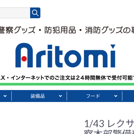
装備品
フード
・定規
ャーペン
類
ト】
物
グローブ【standard】
グローブ【白バイ用】
グローブ【夏用／冬用】
Penguinaceシリーズ
手袋ホルダー・白手
バッグ【POLICE】
本革エンブレムシリーズ
ベルトバッグ
携帯・専用ケース類
手帳関連グッズ
タイピン・ネクタイ
インナーウェア
Tシャツ・トレーナー
コート・ジャンパー
ライト・ライトペン類
警笛・眼鏡類
便利グッズ
装備その他
キャラコラボ菓子
警察オリジナル菓子
フード・飲料その他
反
防
【
啓
1/43 レクサ
察本部警備