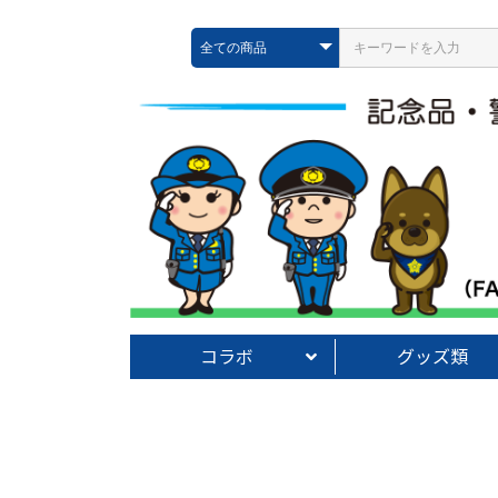
コラボ
グッズ類
警察クレヨンしんちゃん
警察リラックマ
警察すみっコぐらし
警察サンリオ
警察ハローキティ
警察ペコ＆ポコ
警察ぐでたま
警察けろけろケロッピ
PORTER×POLICE
コラボその他
根付・ストラップ
携帯電話グッズ
キーホルダー類
反射キーホルダー
文具【鉛筆・消しゴム
文具【ボールペン・シ
シール類・文具その他
雑貨
雑貨【巾着・バッグ】
ぬいぐるみ・フィギア
ミニカー【ラジコン】
ミニカー【ダイキャス
ペーパーウエイト・置
タオル・手拭い類
グッズその他
類】
類】