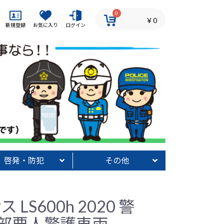
0
￥0
新規登録
お気に入り
ログイン
啓発・防犯
その他
射材
犯グッズ
いかのおすし】グッズ
発・防犯その他
カタログ
消防グッズ
その他
ス LS600h 2020 警
部要人警護車両