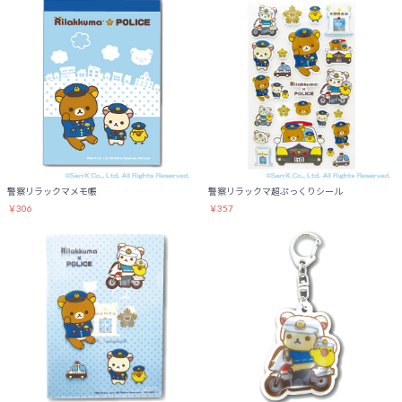
警察リラックマメモ帳
警察リラックマ超ぷっくりシール
￥306
￥357