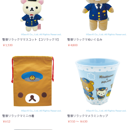
警察リラックママスコット【コリラックマ】
警察リラックマぬいぐるみ
￥1,530
￥4,800
お買い物を続ける
カートへ進む
警察リラックマミニ巾着
警察リラックマメラミンカップ
￥612
￥510 ～ ￥630