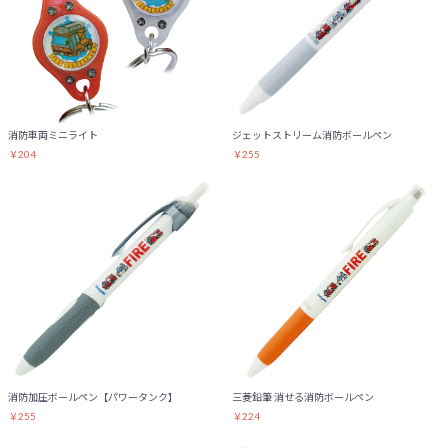
消防車両ミニライト
ジェットストリーム消防ボールペン
￥204
￥255
消防加圧ボールペン【パワータンク】
三菱鉛筆 消せる消防ボールペン
お買い物を続ける
カートへ進む
￥255
￥224