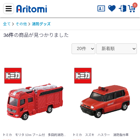
0
全て
その他
消防グッズ
36件
の商品が見つかりました
トミカ モリタ 13m ブーム付 多目的消防ポンプ自動車
トミカ スズキ ハスラー 消防指令車