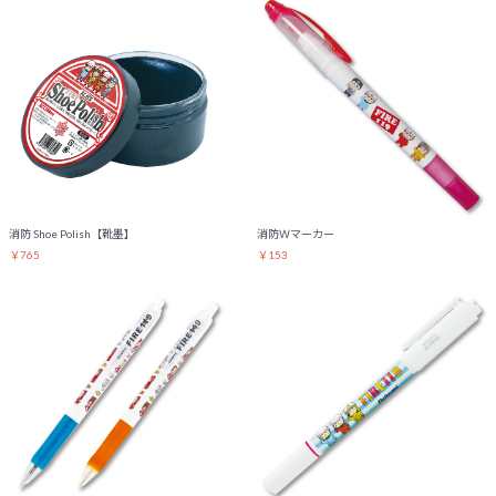
消防 Shoe Polish【靴墨】
消防Ｗマーカー
￥765
￥153