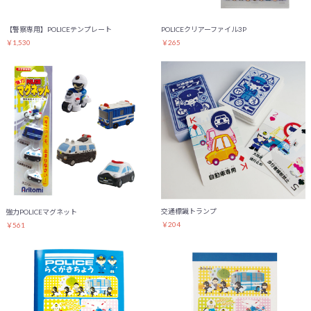
【警察専用】POLICEテンプレート
POLICEクリアーファイル3P
￥1,530
￥265
交通標識トランプ
強力POLICEマグネット
￥204
￥561