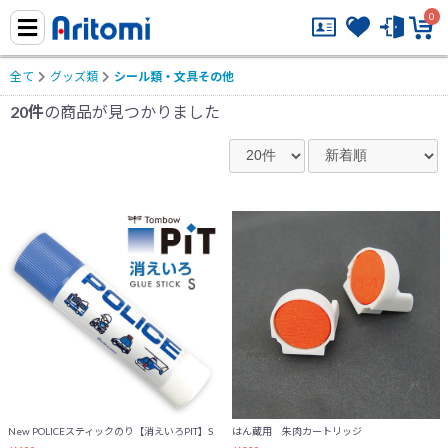
0
全て
グッズ類
シール類・文具その他
20件
の商品が見つかりました
New POLICEスティックのり【消えいろPIT】S
はん蔵用 朱肉カートリッジ