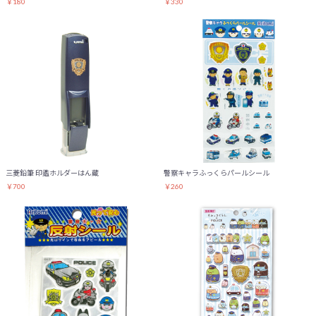
￥180
￥330
三菱鉛筆 印鑑ホルダーはん蔵
警察キャラふっくらパールシール
￥700
￥260