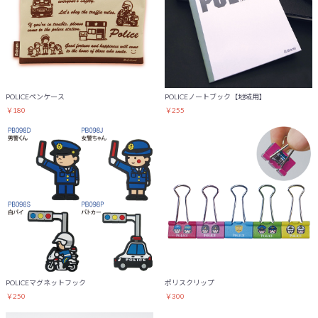
POLICEノートブック【地域用】
POLICEペンケース
￥255
￥180
お買い物を続ける
カートへ進む
POLICEマグネットフック
ポリスクリップ
￥250
￥300