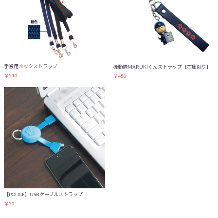
手帳用ネックストラップ
機動隊MARUKIくんストラップ【在庫限り】
￥510
￥450
【POLICE】USBケーブルストラップ
￥50