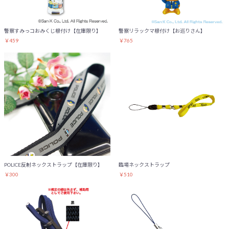
警察すみっコおみくじ根付け【在庫限り】
警察リラックマ根付け【お巡りさん】
￥459
￥765
お買い物を続ける
カートへ進む
POLICE反射ネックストラップ【在庫限り】
臨場ネックストラップ
￥300
￥510