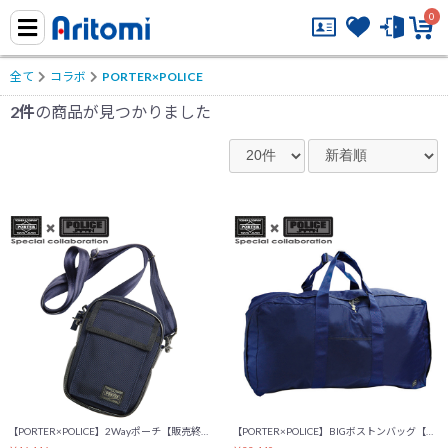
0
全て
コラボ
PORTER×POLICE
2件
の商品が見つかりました
【PORTER×POLICE】2Wayポーチ【販売終了】
【PORTER×POLICE】BIGボストンバッグ【在庫限り】