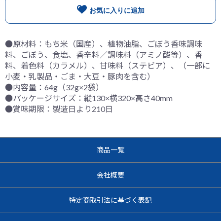
お気に入りに追加
●原材料：もち米（国産）、植物油脂、ごぼう香味調味
料、ごぼう、食塩、香辛料／調味料（アミノ酸等）、香
料、着色料（カラメル）、甘味料（ステビア）、（一部に
小麦・乳製品・ごま・大豆・豚肉を含む）
●内容量：64g（32g×2袋）
●パッケージサイズ：縦130×横320×高さ40mm
●賞味期限：製造日より210日
商品一覧
会社概要
特定商取引法に基づく表記