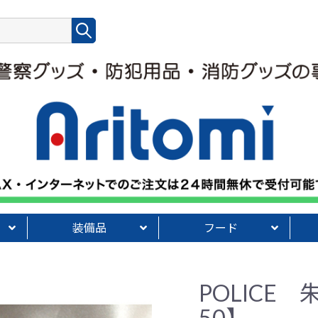
装備品
フード
・定規
ャーペン
類
ト】
物
グローブ【standard】
グローブ【白バイ用】
グローブ【夏用／冬用】
Penguinaceシリーズ
手袋ホルダー・白手
バッグ【POLICE】
本革エンブレムシリーズ
ベルトバッグ
携帯・専用ケース類
手帳関連グッズ
タイピン・ネクタイ
インナーウェア
Tシャツ・トレーナー
コート・ジャンパー
ライト・ライトペン類
警笛・眼鏡類
便利グッズ
装備その他
キャラコラボ菓子
警察オリジナル菓子
フード・飲料その他
反
防
【
啓
POLICE
50】