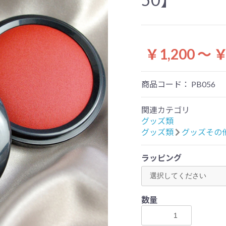
￥1,200 ～ ￥
商品コード：
PB056
関連カテゴリ
グッズ類
グッズ類
グッズその
ラッピング
お買い物を続ける
カートへ進む
数量