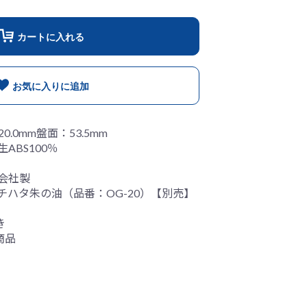
カートに入れる
お気に入りに追加
20.0mm盤面：53.5mm
ABS100％
会社製
チハタ朱の油（品番：OG-20）【別売】
き
商品