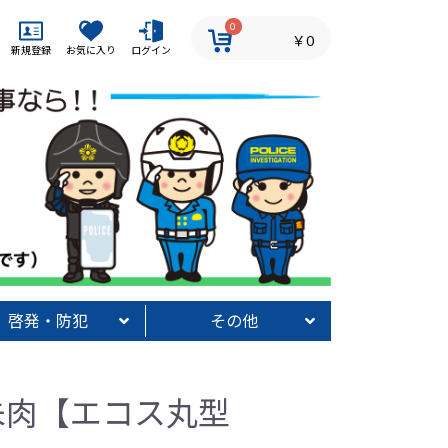
0
￥0
新規登録
お気に入り
ログイン
啓発・防犯
その他
射材
犯グッズ
いかのおすし】グッズ
発・防犯その他
カタログ
消防グッズ
その他
 朱肉【エコス丸型