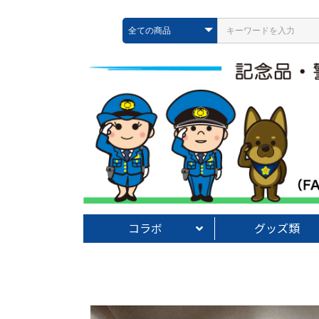
コラボ
グッズ類
警察クレヨンしんちゃん
警察リラックマ
警察すみっコぐらし
警察サンリオ
警察ハローキティ
警察ペコ＆ポコ
警察ぐでたま
警察けろけろケロッピ
PORTER×POLICE
コラボその他
根付・ストラップ
携帯電話グッズ
キーホルダー類
反射キーホルダー
文具【鉛筆・消しゴム
文具【ボールペン・シ
シール類・文具その他
雑貨
雑貨【巾着・バッグ】
ぬいぐるみ・フィギア
ミニカー【ラジコン】
ミニカー【ダイキャス
ペーパーウエイト・置
タオル・手拭い類
グッズその他
類】
類】